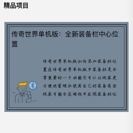
精品项目
三国风云：赵云之装备传奇