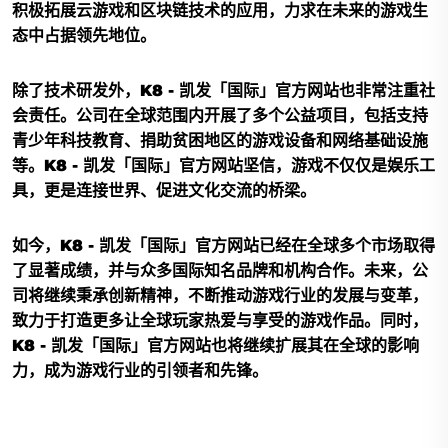
积极拓展云游戏和区块链技术的应用，力求在未来的游戏生
态中占据领先地位。
除了技术研发外，
K8 - 凯发「国际」官方网站
也非常注重社
会责任。公司在全球范围内开展了多个公益项目，包括支持
青少年科技教育、捐助贫困地区的游戏设备和网络基础设施
等。
K8 - 凯发「国际」官方网站
坚信，游戏不仅仅是娱乐工
具，更是连接世界、促进文化交流的桥梁。
如今，
K8 - 凯发「国际」官方网站
已经在全球多个市场取得
了显著成绩，并与众多国际知名品牌和机构合作。未来，公
司将继续秉承创新精神，不断推动游戏行业的发展与变革，
致力于打造更多让全球玩家热爱与享受的游戏作品。同时，
K8 - 凯发「国际」官方网站
也将继续扩展其在全球的影响
力，成为游戏行业的引领者和先锋。