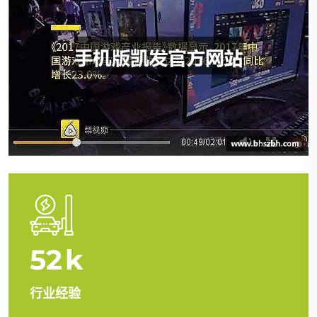
52
k
行业经验