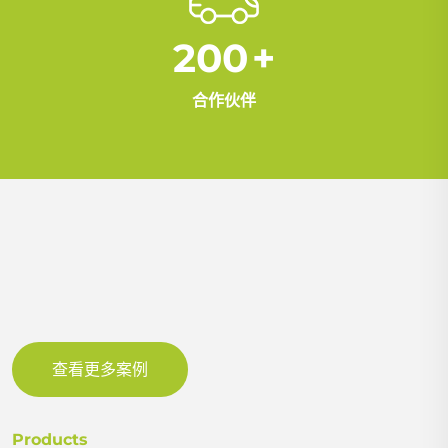
200
+
合作伙伴
查看更多案例
Products