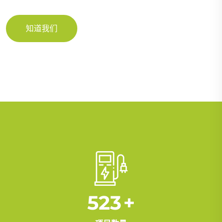
知道我们
523
+